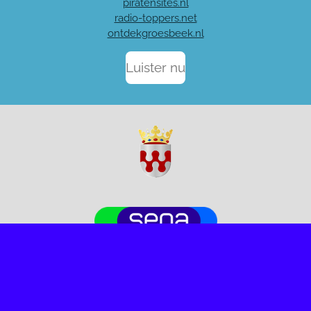
piratensites.nl
radio-toppers.net
ontdekgroesbeek.nl
Luister nu
Stichting Muziek Express
KVK: 62123556
SW22n.0002086