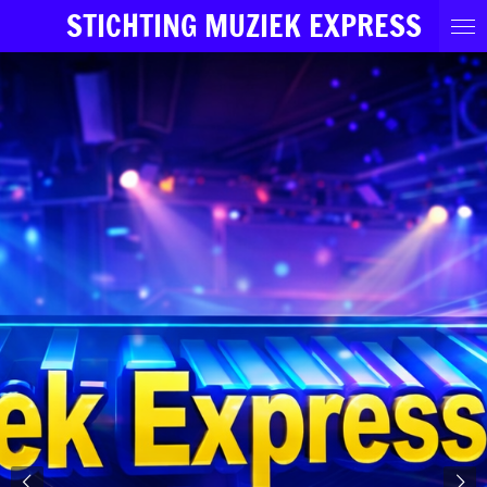
STICHTING MUZIEK EXPRESS
Ga
direct
naar
de
hoofdinhoud